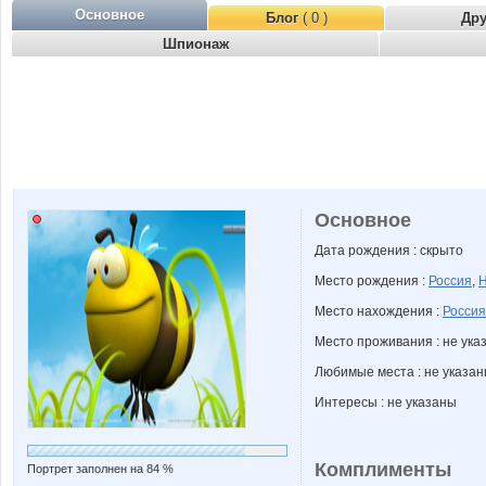
Основное
Блог
( 0 )
Др
Шпионаж
Основное
Дата рождения : скрыто
Место рождения :
Россия
,
Н
Место нахождения :
Россия
Место проживания : не ука
Любимые места : не указа
Интересы : не указаны
Комплименты
Портрет заполнен на 84 %