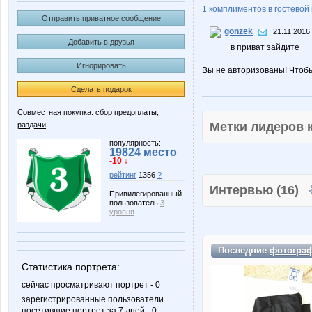
1 комплиментов в гостевой 
Отправить приватное сообщение
gonzek
21.11.2016
Добавить в друзья
в приват зайдите
Игнорировать
Вы не авторизованы! Чтоб
Сделать подарок
Совместная покупка: сбор предоплаты,
Метки лидеров
раздачи
популярность:
19824 место
-10 ↓
рейтинг
1356
?
Интервью (16)
Привилегированный
пользователь
3
уровня
Последние
фотогра
Статистика портрета:
сейчас просматривают портрет - 0
зарегистрированные пользователи
посетившие портрет за 7 дней - 0